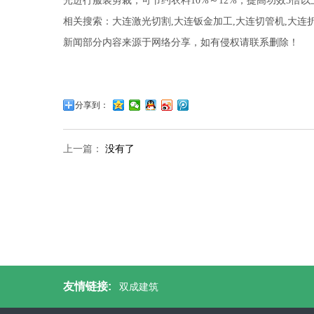
光进行服装剪裁，可节约衣料10%～12%，提高功效3倍以
相关搜索：大连激光切割,大连钣金加工,大连切管机,大连折
新闻部分内容来源于网络分享，如有侵权请联系删除！
分享到：
上一篇：
没有了
友情链接:
双成建筑