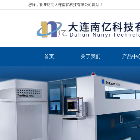
您好，欢迎访问大连南亿科技有限公司网站！
首页
关于我们
产品中