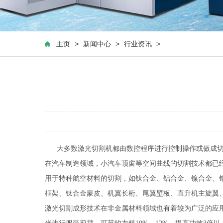
主页
>
新闻中心
>
行业资讯
>
大多数激光切割机都由数控程序进行控制操作或做成切
在汽车制造领域，小汽车顶窗等空间曲线的切割技术都已经
用于特种航空材料的切割，如钛合金、铝合金、镍合金、
框架、钛合金蒙皮、机翼长桁、尾翼壁板、直升机主旋翼
激光切割成形技术在非金属材料领域也有着较为广泛的应