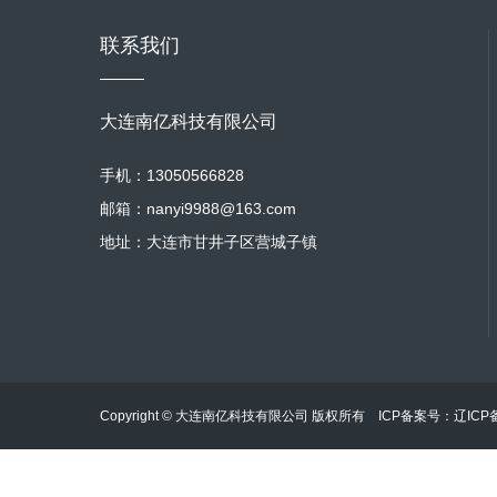
联系我们
大连南亿科技有限公司
手机：13050566828
邮箱：nanyi9988@163.com
地址：大连市甘井子区营城子镇
Copyright © 大连南亿科技有限公司 版权所有
ICP备案号：辽ICP备